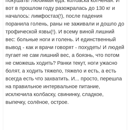
покушать! Любимая еда: колбаска копчёная. И
вот в прошлом году разожралась до 130 кг и
началось: лимфостаз(!), после падения
поранила голень, раны не заживали и дошло до
трофической язвы(!). И всему виной лишний
вес: больные ноги и голень. И единственный
вывод - как и врачи говорят - похудеть! И людей
пугает не сам лишний вес, а боязнь, что потом
не сможешь ходить? Ранки текут, ноги ужасно
болят, а ходить тяжело, тяжело и есть, а есть
всегда есть что захватить. И... просто, перешла
на правильное интервальное питание,
исключила колбаску, свининку, сладкое,
выпечку, солёное, острое.