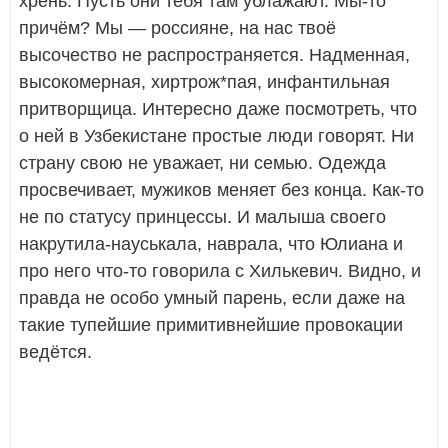
хрень. Пусть они тебя там ублажают. Мы-то
причём? Мы — россияне, на нас твоё
высочество не распространяется. Надменная,
высокомерная, хиртрож*пая, инфантильная
притворщица. Интересно даже посмотреть, что
о ней в Узбекистане простые люди говорят. Ни
страну свою не уважает, ни семью. Одежда
просвечивает, мужиков меняет без конца. Как-то
не по статусу принцессы. И малыша своего
накрутила-науськала, наврала, что Юлиана и
про него что-то говорила с Хилькевич. Видно, и
правда не особо умный парень, если даже на
такие тупейшие примитивнейшие провокации
ведётся.