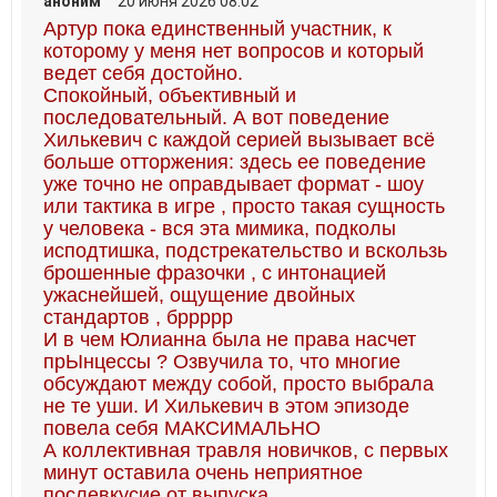
аноним
20 июня 2026 08:02
Артур пока единственный участник, к
которому у меня нет вопросов и который
ведет себя достойно.
Спокойный, объективный и
последовательный. А вот поведение
Хилькевич с каждой серией вызывает всё
больше отторжения: здесь ее поведение
уже точно не оправдывает формат - шоу
или тактика в игре , просто такая сущность
у человека - вся эта мимика, подколы
исподтишка, подстрекательство и вскользь
брошенные фразочки , с интонацией
ужаснейшей, ощущение двойных
стандартов , бррррр
И в чем Юлианна была не права насчет
прЫнцессы ? Озвучила то, что многие
обсуждают между собой, просто выбрала
не те уши. И Хилькевич в этом эпизоде
повела себя МАКСИМАЛЬНО
А коллективная травля новичков, с первых
минут оставила очень неприятное
послевкусие от выпуска.