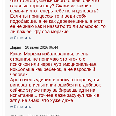
Что-то этой узбечки много очень, они что
главные герои шоу? Скажи из какой я
семьи- и что теперь тебе ноги целовать?
Если ты принцесса- то и веди себя
подобающе, а не как деревенщина, а этот
ее не знаю как и назвать: то ли альфонс, то
ли паж ее- фу оба мерзкие.
➦ Ответить
Дарья
20 июня 2026 06:44
Какая Марьям избалованная, очень
странная, не понимаю это что-то с
психикой или через чур эмоциональная,
ноьбольше как ребенок, а не взрослый
человек.
Арно очень удивил в плохую сторону, ты
виноват в испытании ошибся и в добавок
сейчас эту же пару выбираешь идти на
испытание... точнее даже засунул язык в
ж*пу, не знаю, что хуже даже
➦ Ответить