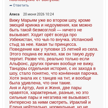
➦ Ответить
Алиса
20 июня 2026 10:24
Вижу Марьям уже во втором шоу, кроме
эмоций кринжа и недоумения, как можно
быть такой безмозглой — ничего не
вызывает. Ходит орёт всегда про
Узбекистан, что чья-то внучка. Испанский
стыд за нее. Какая ты принцесса.
Поведение как у туповки 15 летней из села.
Этого поцана ее жалко, как он такую дуру
терпит. Разве что, реально только если
Альфонс, других причин вообще не вижу.
Танцоры отдельная история, с их захода в
шоу, стало понятно, что кон4енная парочка.
Хотя знала их с танцев на тнт, и вообще
была удивлена, что они такие.
Аня и Артур, Аня и Женя, две пары
нравятся, характерные, разные, но это
сильные пары и негатива не вызывают.
Интересно за ними смотреть. Ираклий и
Елена нейтрально, нормальные, но не