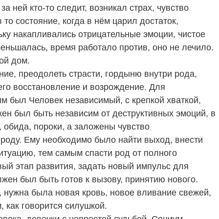
за ней кто-то следит, возникал страх, чувство
 то состояние, когда в нём царил достаток,
ьку накапливались отрицательные эмоции, чистое
меньшалась, время работало против, оно не лечило.
ой дом.
ние, преодолеть страсти, гордыню внутри рода,
его восстановление и возрождение. Для
м был Человек независимый, с крепкой хваткой,
жен был быть независим от деструктивных эмоций, в
 обида, пороки, а заложены чувство
роду. Ему необходимо было найти выход, внести
туацию, тем самым спасти род от полного
ый этап развития, задать новый импульс для
жен был быть готов к вызову, принятию нового.
, нужна была новая кровь, новое вливание свежей,
, как говорится силушкой.
овека, девочки с непростой судьбой. Социум