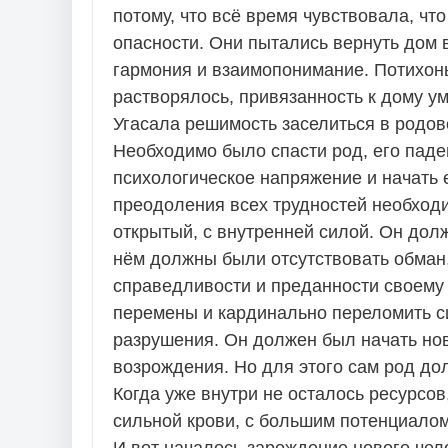
потому, что всё время чувствовала, что 
опасности. Они пытались вернуть дом в
гармония и взаимопонимание. Потихон
растворялось, привязанность к дому у
Угасала решимость заселиться в родов
Необходимо было спасти род, его паде
психологическое напряжение и начать 
преодоления всех трудностей необходи
открытый, с внутренней силой. Он дол
нём должны были отсутствовать обман,
справедливости и преданности своему 
перемены и кардинально переломить си
разрушения. Он должен был начать нов
возрождения. Но для этого сам род дол
Когда уже внутри не осталось ресурсов
сильной крови, с большим потенциалом
И вот началось зарождение нового чел