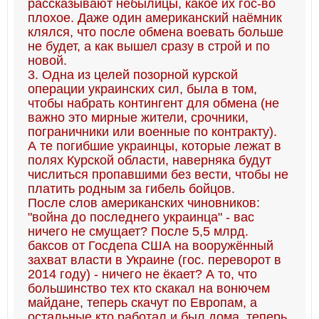
рассказывают небылицы, какое их гос-во
плохое. Даже один американский наёмник
клялся, что после обмена воевать больше
не будет, а как вышел сразу в строй и по
новой.
3. Одна из целей позорной курской
операции украинских сил, была в том,
чтобы набрать контингент для обмена (не
важно это мирные жители, срочники,
пограничники или военные по контракту).
А те погибшие украинцы, которые лежат в
полях Курской области, наверняка будут
числиться пропавшими без вести, чтобы не
платить родным за гибель бойцов.
После слов американских чиновников:
"война до последнего украинца" - вас
ничего не смущает? После 5,5 млрд.
баксов от Госдепа США на вооружённый
захват власти в Украине (гос. переворот в
2014 году) - ничего не ёкает? А то, что
большинство тех кто скакал на вонючем
майдане, теперь скачут по Европам, а
остальные кто работал и был дома, теперь