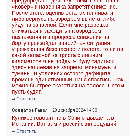
предупредят о действующем в зоне плане
«Ковер» и наверняка запретят снижение.
После этого, оценив остаток топлива, я
либо вернусь на аэродром вылета, либо
уйду на запасной. Если мне разрешат
снижаться и заходить на аэродром
назначения и в процессе снижения на
борту произойдет аварийная ситуация,
угрожающая безопасности полета, то ни на
какой запасной за триста с лишним
километров я не пойду. Я буду садиться
здесь наплевав на запреты, минимумы и
туманы. В условиях острого дефицита
времени единственный шанс спастись - как
можно быстрее оказаться на полосе. Потом
пусть судят.
➦ Ответить
Солдатов Павел
28 декабря 2024 14:08
Куликов говорят не в Сочи отдыхает а в
Испании. Вот вам и российский ведущий
➦ Ответить