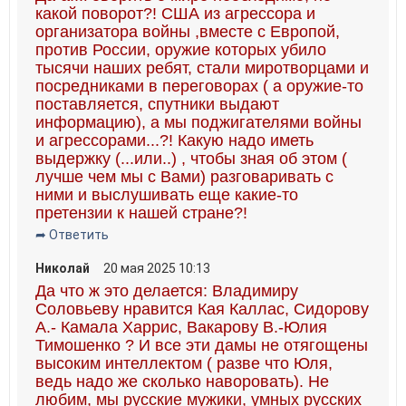
какой поворот?! США из агрессора и
организатора войны ,вместе с Европой,
против России, оружие которых убило
тысячи наших ребят, стали миротворцами и
посредниками в переговорах ( а оружие-то
поставляется, спутники выдают
информацию), а мы поджигателями войны
и агрессорами...?! Какую надо иметь
выдержку (...или..) , чтобы зная об этом (
лучше чем мы с Вами) разговаривать с
ними и выслушивать еще какие-то
претензии к нашей стране?!
➦ Ответить
Николай
20 мая 2025 10:13
Да что ж это делается: Владимиру
Соловьеву нравится Кая Каллас, Сидорову
А.- Камала Харрис, Вакарову В.-Юлия
Тимошенко ? И все эти дамы не отягощены
высоким интеллектом ( разве что Юля,
ведь надо же сколько наворовать). Не
любим, мы русские мужики, умных русских