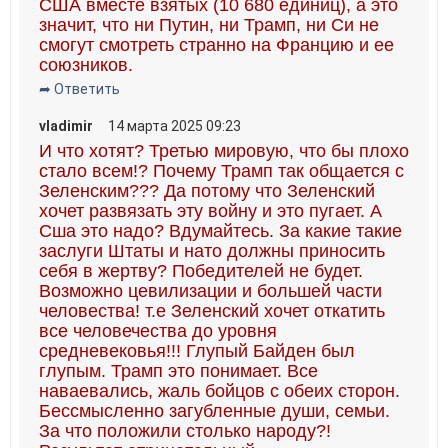
США вместе взятых (10 680 единиц), а это
значит, что ни Путин, ни Трамп, ни Си не
смогут смотреть странно на Францию и ее
союзников.
➦ Ответить
vladimir
14 марта 2025 09:23
И что хотят? Третью мировую, что бы плохо
стало всем!? Почему Трамп так общается с
Зеленским??? Да потому что Зеленский
хочет развязать эту войну и это пугает. А
Сша это надо? Вдумайтесь. За какие такие
заслуги Штаты и нато должны приносить
себя в жертву? Победителей не будет.
Возможно цевилизации и большей части
человества! т.е Зеленский хочет откатить
все человечества до уровня
средневековья!!! Глупый Байден был
глупым. Трамп это понимает. Все
наваевались, жаль бойцов с обеих сторон.
Бессмысленно загубленные души, семьи.
За что положили столько народу?!