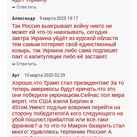
➦ Ответить
Александр
9 марта 2025 19:17
Так Россия выигрывает войну никто не
может ей что-то навязывать, сегодня
завтра Украина уйдёт из курской области
тем самым потеряет свой единственный
козырь, так Украина либо сама подпишет
пакт о капитуляции либо её заставят.
➦ Ответить
Арт
10 марта 2025 02:29
Хорошо,что Трамп стал президентом! За то
теперь америкосы будут кричать,что это
они победили укронацизм.Сейчас пол мира
верят, что США взяли Берлин в
45том.Умеют подлые вовремя перейти на
сторону победителя!А кого следующего на
убой пошлют,прибалтов или всё-таки
франков?-а то что-то Макрон базарить стал
много! Удивляюсь терпению России! А